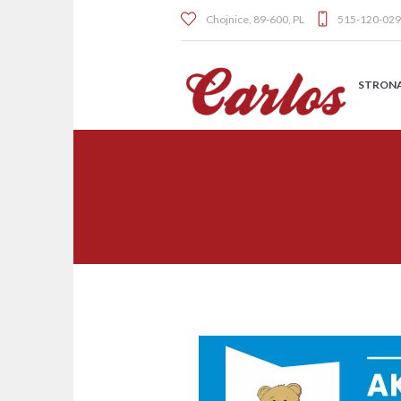
Chojnice
,
89-600
,
PL
515-120-029
STRON