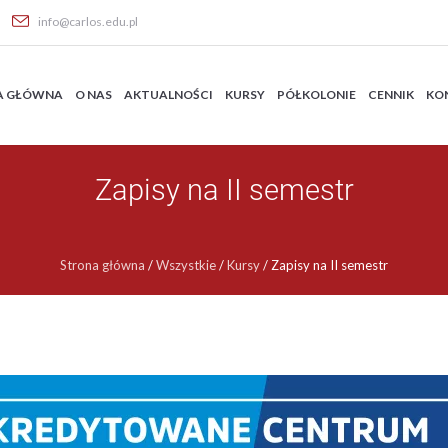
info@carlos.edu.pl
A GŁÓWNA
O NAS
AKTUALNOŚCI
KURSY
PÓŁKOLONIE
CENNIK
KO
Zapisy na II semestr
Strona główna
/
Wszystkie
/
Kursy
/
Zapisy na II semestr