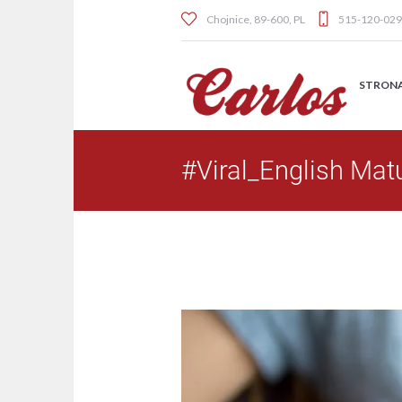
Chojnice
,
89-600
,
PL
515-120-029
STRON
#Viral_English Mat