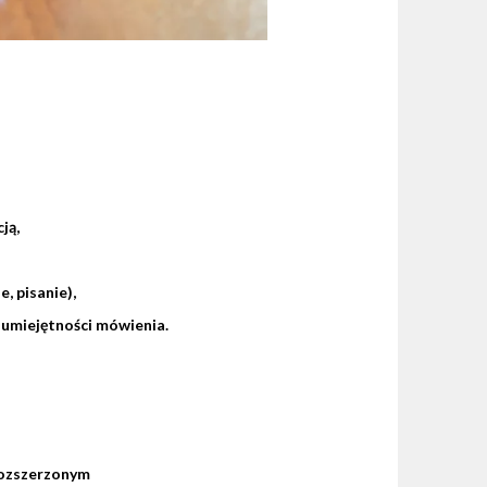
ją,
, pisanie),
 umiejętności mówienia.
rozszerzonym