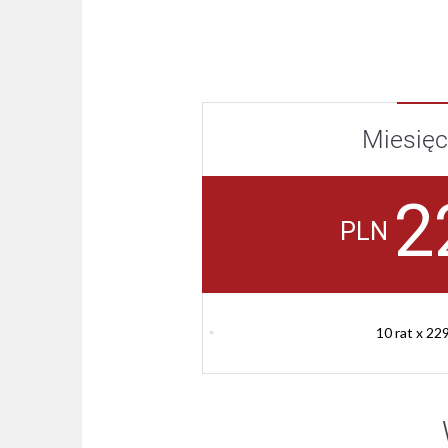
Miesięc
2
PLN
10 rat x 22