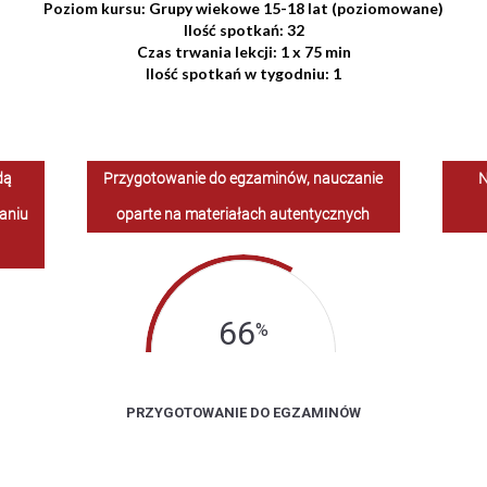
Poziom kursu:
Grupy wiekowe 15-18 lat (poziomowane)
Ilość spotkań:
32
Czas trwania lekcji:
1 x 75 min
Ilość spotkań w tygodniu: 1
dą
Przygotowanie do egzaminów, nauczanie
N
aniu
oparte na materiałach autentycznych
66
%
PRZYGOTOWANIE DO EGZAMINÓW