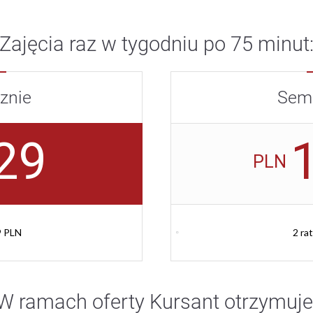
Zajęcia raz w tygodniu po 75 minut
znie
Seme
29
PLN
9 PLN
2 ra
W ramach oferty Kursant otrzymuje