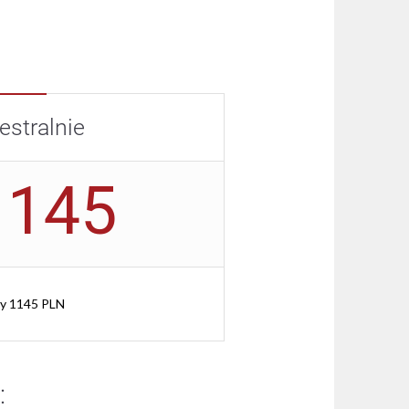
:
stralnie
1145
ty 1145 PLN
: