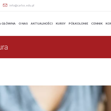
info@carlos.edu.pl
A GŁÓWNA
O NAS
AKTUALNOŚCI
KURSY
PÓŁKOLONIE
CENNIK
KO
ura