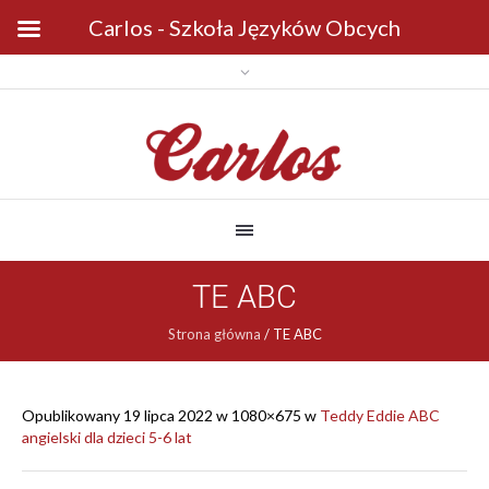
Carlos - Szkoła Języków Obcych
TE ABC
Strona główna
/
TE ABC
Opublikowany
19 lipca 2022
w 1080×675 w
Teddy Eddie ABC
angielski dla dzieci 5-6 lat