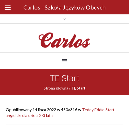
Carlos - Szkoła Języków Obcych
TE Start
Strona główna
/
TE Start
Opublikowany
14 lipca 2022
w 450×316 w
Teddy Eddie Start
angielski dla dzieci 2-3 lata