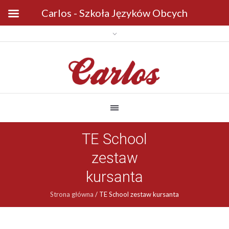
Carlos - Szkoła Języków Obcych
TE School
zestaw
kursanta
Strona główna
/
TE School zestaw kursanta