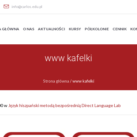
info@carlos.edu.pl
A GŁÓWNA
O NAS
AKTUALNOŚCI
KURSY
PÓŁKOLONIE
CENNIK
KO
www kafelki
Strona główna
/
www kafelki
00 w
Język hiszpański metodą bezpośrednią Direct Language Lab