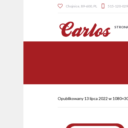
Chojnice
,
89-600
,
PL
515-120-029
STRON
Opublikowany
13 lipca 2022
w 1080×3