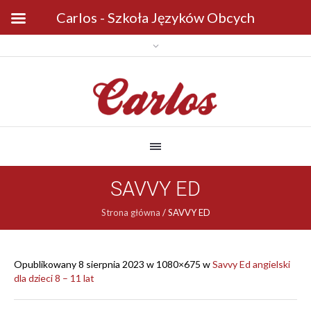
Carlos - Szkoła Języków Obcych
SAVVY ED
Strona główna
/
SAVVY ED
Opublikowany
8 sierpnia 2023
w 1080×675 w
Savvy Ed angielski
dla dzieci 8 – 11 lat