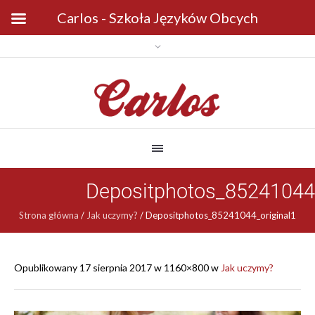
Carlos - Szkoła Języków Obcych
Depositphotos_85241044_
Strona główna
/
Jak uczymy?
/
Depositphotos_85241044_original1
Opublikowany
17 sierpnia 2017
w 1160×800 w
Jak uczymy?