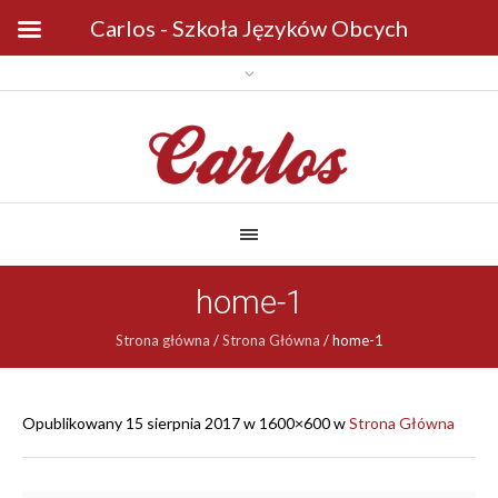
Carlos - Szkoła Języków Obcych
home-1
Strona główna
/
Strona Główna
/
home-1
Opublikowany
15 sierpnia 2017
w 1600×600 w
Strona Główna