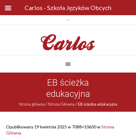
Carlos - Szkoła Języków Obcych
EB ścieżka
edukacyjna
Strona główna
/
Strona Główna
/
EB ścieżka edukacyjna
Opublikowany
19 kwietnia 2025
w 7088×10630 w
Strona
Główna